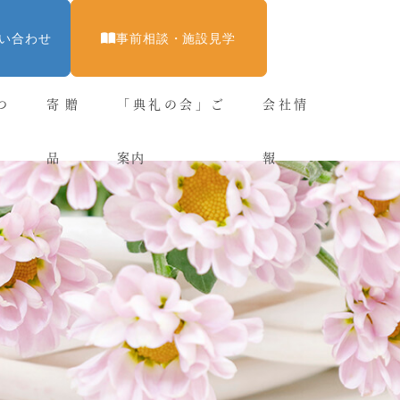
い合わせ
事前相談・施設見学
つ
寄贈
「典礼の会」ご
会社情
品
案内
報