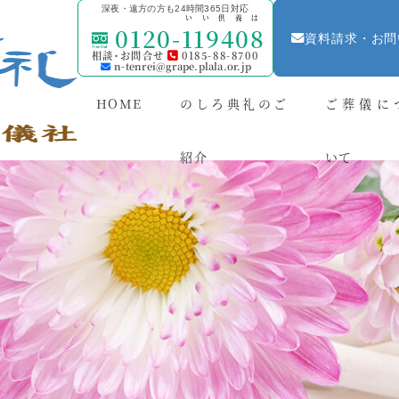
深夜・遠方の方も24時間365日対応
いい供養は
0120-
119408
資料請求・お問
相談・お問合せ
0185-88-8700
n-tenrei@grape.plala.or.jp
HOME
のしろ典礼のご
ご葬儀に
紹介
いて