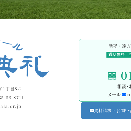
深夜・遠
通話無料
0
相談・
和1丁目8-2
メール
n
5-88-8711
ala.or.jp
資料請求・お問い