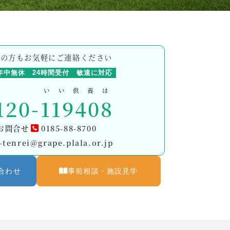
方の方もお気軽にご連絡ください
年中無休
24時間受付
敏速に対応
いい供養は
120-
119408
お問合せ
0185-88-8700
-tenrei@grape.plala.or.jp
合わせ
事前相談・施設見学