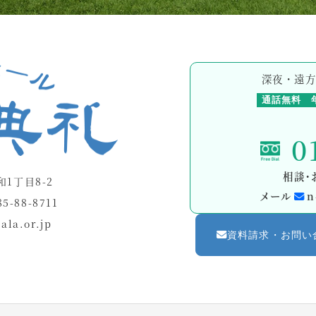
深夜・遠
通話無料
0
相談・
和1丁目8-2
メール
n
5-88-8711
ala.or.jp
資料請求・お問い