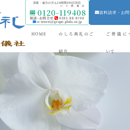
深夜・遠方の方も24時間365日対応
いい供養は
0120-
119408
資料請求・お問
相談・お問合せ
0185-88-8700
n-tenrei@grape.plala.or.jp
HOME
のしろ典礼のご
ご葬儀に
紹介
いて