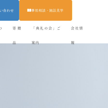
い合わせ
事前相談・施設見学
つ
寄贈
「典礼の会」ご
会社情
品
案内
報