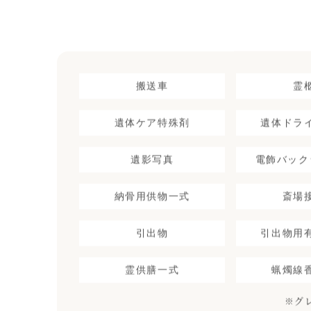
搬送車
霊
遺体ケア特殊剤
遺体ドラ
遺影写真
電飾バック
納骨用供物一式
斎場
引出物
引出物用
霊供膳一式
蝋燭線
※グ