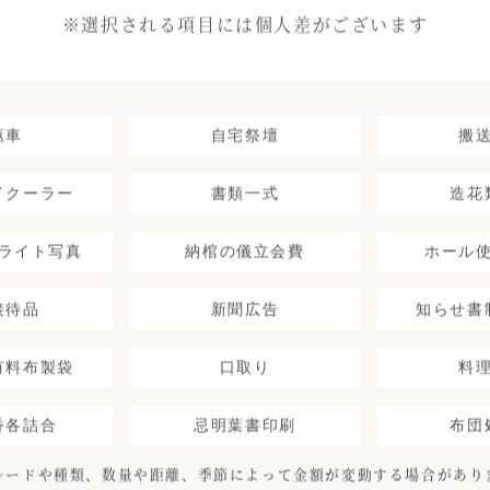
※選択される項目には個人差がございます
柩車
自宅祭壇
搬
イクーラー
書類一式
造花
ライト写真
納棺の儀立会費
ホール
接待品
新聞広告
知らせ書
有料布製袋
口取り
料
香各詰合
忌明葉書印刷
布団
レードや種類、数量や距離、季節によって金額が変動する場合があり