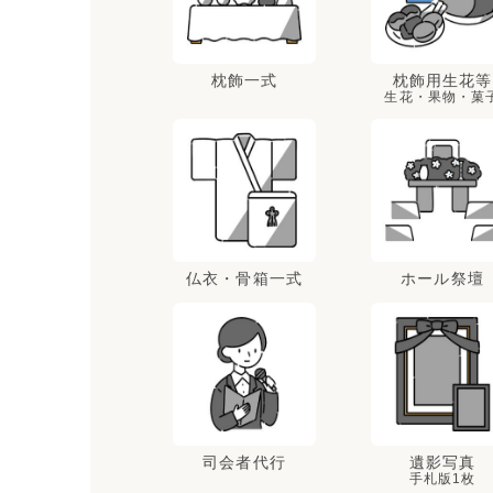
枕飾一式
枕飾用生花等
生花・果物・菓
仏衣・骨箱一式
ホール祭壇
司会者代行
遺影写真
手札版1枚