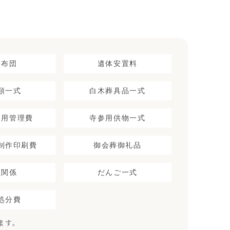
送布団
遺体安置料
類一式
白木葬具品一式
使用管理費
寺参用供物一式
制作印刷費
御会葬御礼品
理関係
だんご一式
処分費
ます。