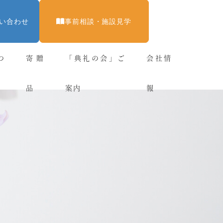
い合わせ
事前相談・施設見学
つ
寄贈
「典礼の会」ご
会社情
品
案内
報