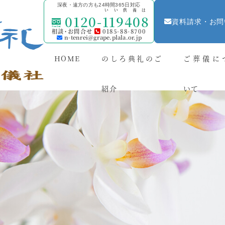
深夜・遠方の方も24時間365日対応
いい供養は
0120-
119408
資料請求・お問
相談・お問合せ
0185-88-8700
n-tenrei@grape.plala.or.jp
HOME
のしろ典礼のご
ご葬儀に
紹介
いて