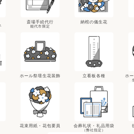
斎場手続代行
納棺の儀生花
子
能代市限定
ホール祭壇生花装飾
立看板各種
ホ
花束用紙・花包要員
会葬礼状・礼品用袋
（弊社指定）