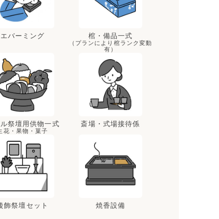
エバーミング
棺・備品一式
（プランにより棺ランク変動
有）
ール祭壇用供物一式
斎場・式場接待係
生花・果物・菓子
後飾祭壇セット
焼香設備