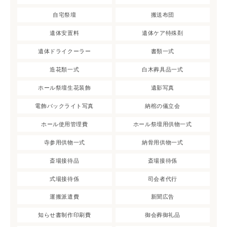
自宅祭壇
搬送布団
遺体安置料
遺体ケア特殊剤
遺体ドライクーラー
書類一式
造花類一式
白木葬具品一式
ホール祭壇生花装飾
遺影写真
電飾バックライト写真
納棺の儀立会
ホール使用管理費
ホール祭壇用供物一式
寺参用供物一式
納骨用供物一式
斎場接待品
斎場接待係
式場接待係
司会者代行
運搬派遣費
新聞広告
知らせ書制作印刷費
御会葬御礼品