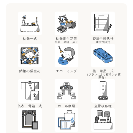
枕飾一式
枕飾用生花等
斎場手続代行
生花・果物・菓子
能代市限定
納棺の儀生花
エバーミング
棺・備品一式
（プランにより棺ランク変
動有）
仏衣・骨箱一式
ホール祭壇
立看板各種