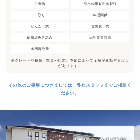
引出物
引出物用有料布製袋
口取り
料理関係
だんご一式
霊供膳一式
蝋燭線香各詰合
忌明葉書印刷
布団処分費
※グレードや種類、数量や距離、季節によって金額が変動する場合
があります。
その他のご要望につきましては、弊社スタッフまでご相談く
ださい。