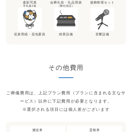
遺影写真
会葬礼状・礼品用袋
後飾祭壇セット
手札版1枚
（弊社指定）
花束用紙・花包要員
焼香設備
音響設備
その他費用
ご葬儀費用は、上記プラン費用（プランに含まれる主なサ
ービス）以外に下記費用が必要となります。
※選択される項目には個人差がございます
搬送車
霊柩車